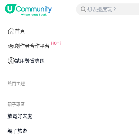
首頁
創作者合作平台
試用獎賞專區
熱門主題
親子專區
放電好去處
親子旅遊