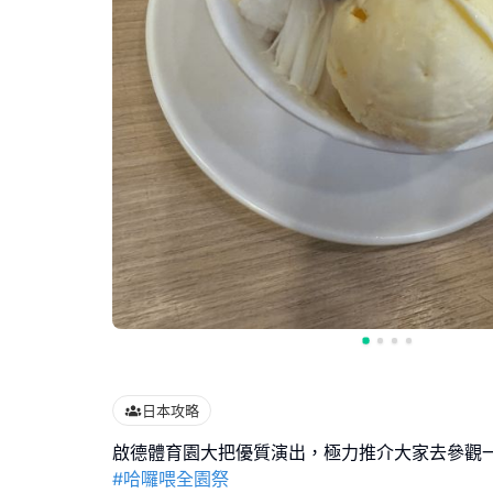
日本攻略
#哈囉喂全園祭