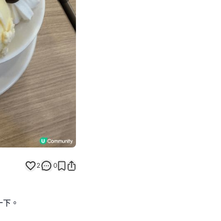
Next slide
2
0