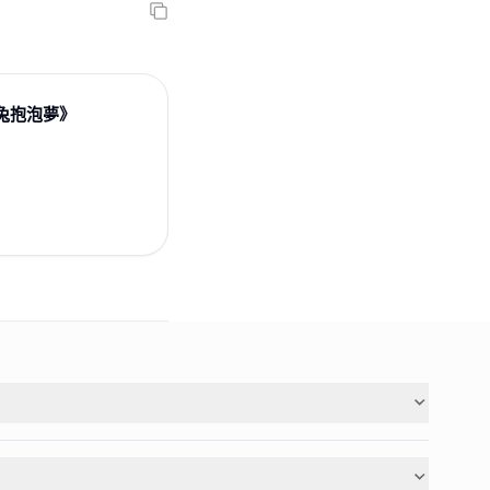
兔抱泡夢》