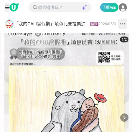
下載App
「我的Chill賞假期」填色比賽投票進行中✅
2026/06/01
1
/
2
Next