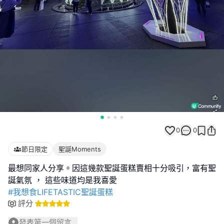
0
0
節日限定
聖誕Moments
最想同家人分享。因這幾款聖誕蛋糕賣相十分吸引，富有聖
#我想食LIFETASTIC聖誕蛋糕
評分
發表第一個留言...