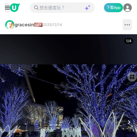
下載App
gracesin
2025/12/14
1
/
4
Next