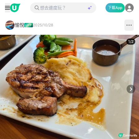
下載App
愉悅
2025/10/28
1
/
2
Next