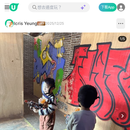
下載App
Icris Yeung
2025/12/25
1
/
5
Next