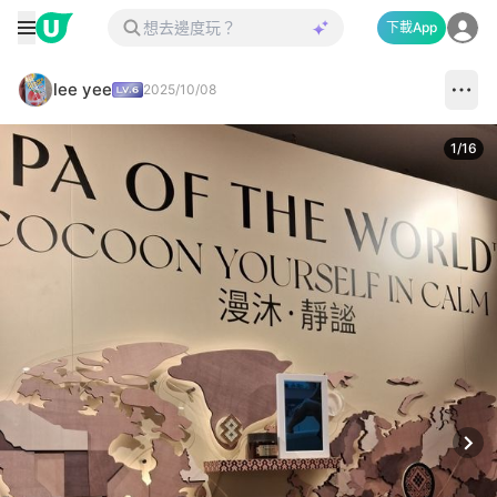
下載App
lee yee
2025/10/08
1
/
16
Next