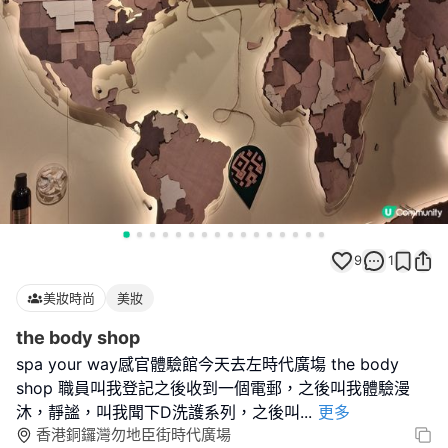
9
1
美妝時尚
美妝
the body shop
spa your way感官體驗館今天去左時代廣塲 the body
shop 職員叫我登記之後收到一個電郵，之後叫我體驗漫
沐，靜謐，叫我聞下D洗護系列，之後叫
...
更多
香港銅鑼灣勿地臣街時代廣場