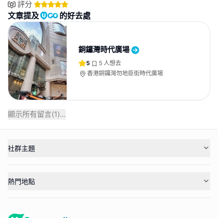
評分
文章提及
的好去處
銅鑼灣時代廣場
5
5
人想去
香港銅鑼灣勿地臣街時代廣場
顯示所有留言(
1
)...
社群主題
熱門地點