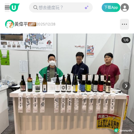
下載App
黃偉平
2025/12/28
1
/
6
Next