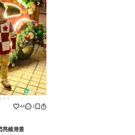
Next slide
44
2
配閃亮維港景