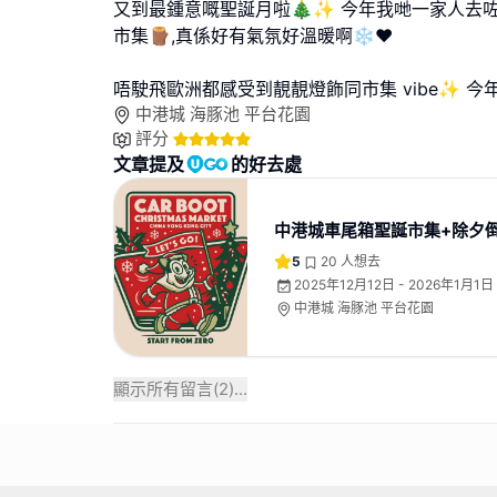
又到最鍾意嘅聖誕月啦🎄✨ 今年我哋一家人去
市集🪵,真係好有氣氛好溫暖啊❄️❤️
唔駛飛歐洲都感受到靚靚燈飾同市集 vibe✨ 今
中港城 海豚池 平台花園
評分
文章提及
的好去處
中港城車尾箱聖誕市集+除夕
5
20
人想去
2025年12月12日 - 2026年1月1日
中港城 海豚池 平台花園
顯示所有留言(
2
)...