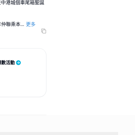
咗中港城個車尾箱聖誕
年仲聯乘本
...
更多
倒數活動