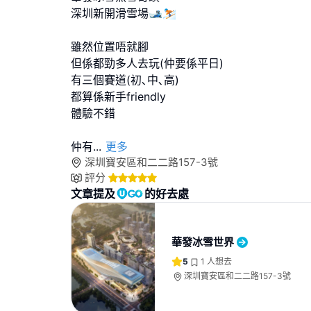
深圳新開滑雪場🎿⛷️
雖然位置唔就腳
但係都勁多人去玩(仲要係平日)
有三個賽道(初､中､高)
都算係新手friendly
體驗不錯
仲有
...
更多
深圳寶安區和二二路157-3號
評分
文章提及
的好去處
華發冰雪世界
5
1
人想去
深圳寶安區和二二路157-3號