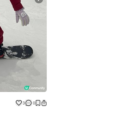
Next slide
3
0