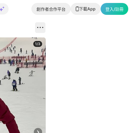
下載App
創作者合作平台
登入/註冊
1
/
3