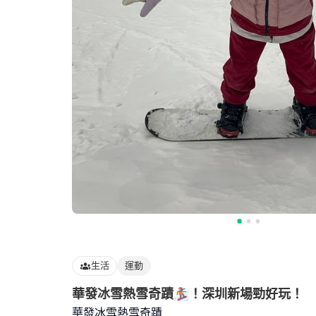
生活
運動
華發冰雪熱雪奇蹟🏂！深圳新場勁好玩！
華發冰雪熱雪奇蹟