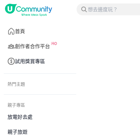
首頁
創作者合作平台
試用獎賞專區
熱門主題
親子專區
放電好去處
親子旅遊