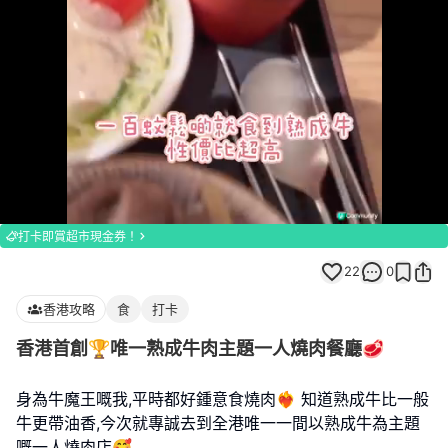
Loaded
:
Unmute
100.00%
打卡即賞超市現金券！
22
0
香港攻略
食
打卡
香港首創🏆唯一熟成牛肉主題一人燒肉餐廳🥩
身為牛魔王嘅我,平時都好鍾意食燒肉❤️‍🔥 知道熟成牛比一般
牛更帶油香,今次就專誠去到全港唯一一間以熟成牛為主題
嘅一人燒肉店🥰