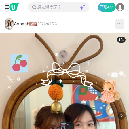
下載App
Ashash
2026/04/23
1
/
4
Next