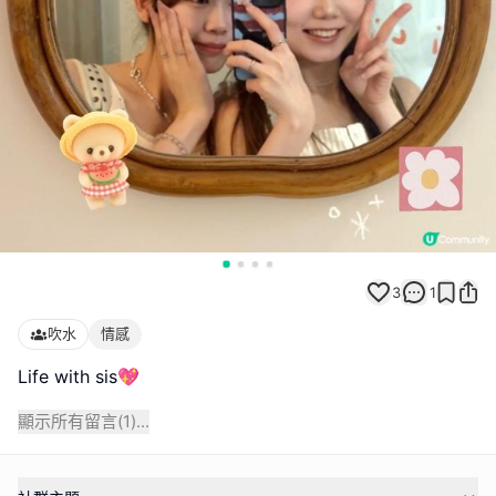
3
1
吹水
情感
Life with sis💖
顯示所有留言(
1
)...