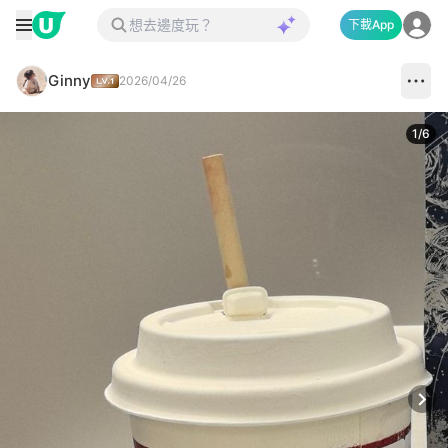
下載App
Ginny
2026/04/26
1
/
6
Next