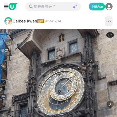
下載App
Calbee Kwan
2025/12/14
1
/
5
Next