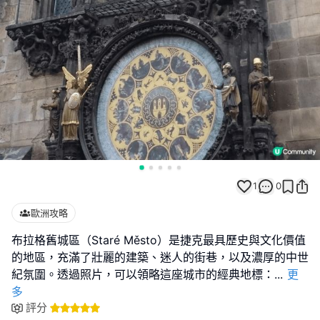
1
0
歐洲攻略
布拉格舊城區（Staré Město）是捷克最具歷史與文化價值
的地區，充滿了壯麗的建築、迷人的街巷，以及濃厚的中世
紀氛圍。透過照片，可以領略這座城市的經典地標：
...
更
多
評分