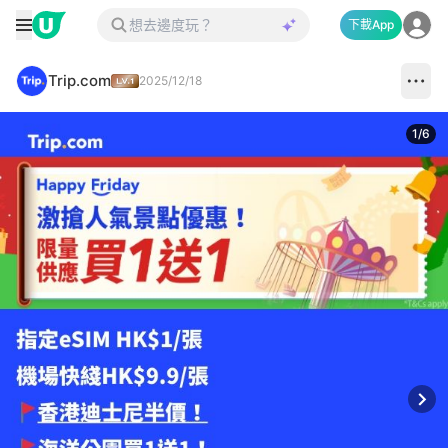
下載App
Trip.com
2025/12/18
1
/
6
Next