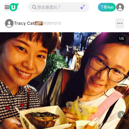
下載App
Tracy Cat
2025/12/13
1
/
5
Next