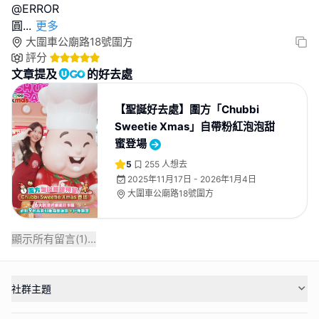
@ERROR
圓
...
更多
大圍車公廟路18號圍方
評分
文章提及
的好去處
【聖誕好去處】圍方「Chubbi
Sweetie Xmas」自帶粉紅泡泡甜
蜜登場
5
255
人想去
2025年11月17日 - 2026年1月4日
大圍車公廟路18號圍方
顯示所有留言(
1
)...
社群主題