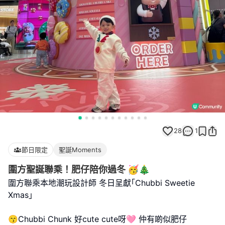
28
1
節日限定
聖誕Moments
圍方聖誕聯乘！肥仔陪你過冬 🥳🎄
圍方聯乘本地潮玩設計師 冬日呈獻｢Chubbi Sweetie
Xmas｣
😙Chubbi Chunk 好cute cute呀🩷 仲有啲似肥仔