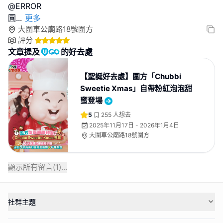
@ERROR
圓
...
更多
大圍車公廟路18號圍方
評分
文章提及
的好去處
【聖誕好去處】圍方「Chubbi
Sweetie Xmas」自帶粉紅泡泡甜
蜜登場
5
255
人想去
2025年11月17日 - 2026年1月4日
大圍車公廟路18號圍方
顯示所有留言(
1
)...
社群主題