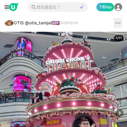
下載App
OTIS @otis_tamjai
2025/12/14
1
/
11
Next