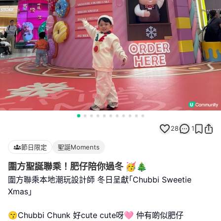
28
1
節日限定
聖誕Moments
圍方聖誕聯乘！肥仔陪你過冬 🥳🎄
圍方聯乘本地潮玩設計師 冬日呈獻｢Chubbi Sweetie
Xmas｣
😙Chubbi Chunk 好cute cute呀🩷 仲有啲似肥仔