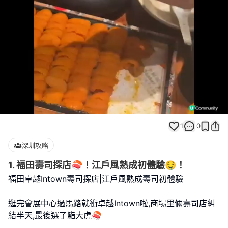
Loaded
:
Unmute
100.00%
1
0
深圳攻略
1. 福田壽司探店🍣！江戶風熟成初體驗🤤！
福田卓越Intown壽司探店|江戶風熟成壽司初體驗
逛完會展中心過馬路就衝卓越Intown啦,商場里倆壽司店糾
結半天,最後選了鮨大虎🍣