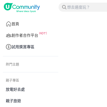
首頁
創作者合作平台
試用獎賞專區
熱門主題
親子專區
放電好去處
親子旅遊