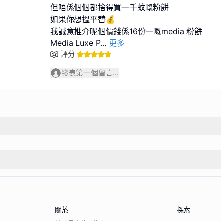
但唔係個個都捨得買一千蚊嘅粉餅
如果你想搵平替💰
我誠意推介呢個價錢係16份一嘅media 粉餅
Media Luxe P
...
更多
評分
發表第一個留言...
關於
探索