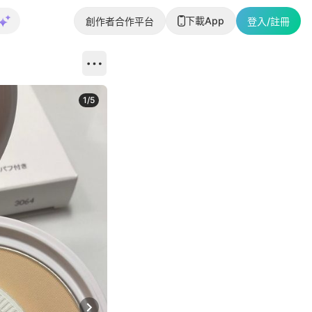
下載App
創作者合作平台
登入/註冊
1
/
5