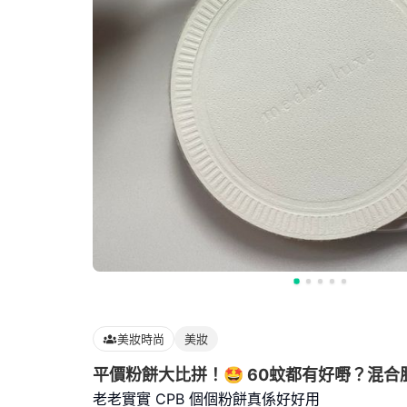
美妝時尚
美妝
平價粉餅大比拼！🤩 60蚊都有好嘢？混合
老老實實 CPB 個個粉餅真係好好用