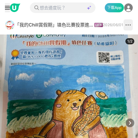
下載App
「我的Chill賞假期」填色比賽投票進行中✅
2026/06/01
1
/
2
Next