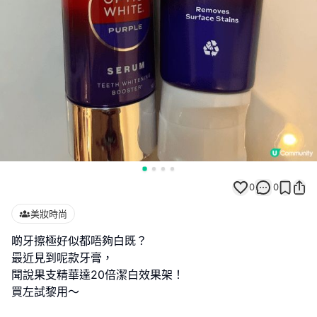
0
0
美妝時尚
啲牙擦極好似都唔夠白既？
最近見到呢款牙膏，
聞說果支精華達20倍潔白效果架！
買左試黎用～