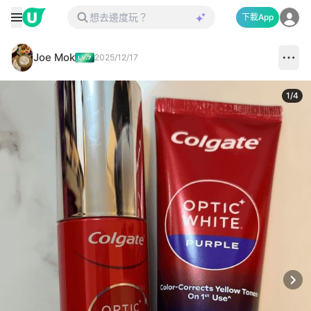
下載App
Joe Mok
2025/12/17
1
/
4
Next