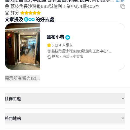
荔枝角長沙灣道883號億利工業中心4樓405室
評分
文章提及
的好去處
黑布小巷
5
4
人想去
荔枝角長沙灣道883號億利工業中心4樓
405室
糖水、港式、小食店
顯示所有留言(
2
)...
社群主題
熱門地點