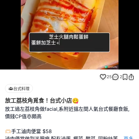
Loaded
:
Unmute
100.00%
25
2
台式料理
放工荔枝角覓食！台式小店😋
放工過左荔枝角做facial,系附近搵左間人氣台式餐廳食飯,
價錢CP值亦頗高
🫶🏻手工滷肉便當 $58
滷肉便當做到半肥瘦,配有滷蛋､椰菜､酸菜､同粉絲等
...
更多