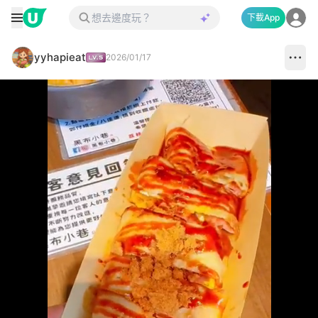
下載App
yyhapieat
2026/01/17