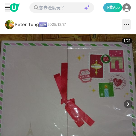
下載App
Peter Tong
2025/12/31
1
/
21
Next