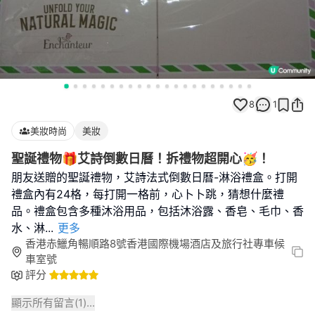
8
1
美妝時尚
美妝
聖誕禮物🎁艾詩倒數日曆！拆禮物超開心🥳！
朋友送贈的聖誕禮物，艾詩法式倒數日曆-淋浴禮盒。打開
禮盒內有24格，每打開一格前，心卜卜跳，猜想什麼禮
品。禮盒包含多種沐浴用品，包括沐浴露、香皂、毛巾、香
水、淋
...
更多
香港赤鱲角暢順路8號香港國際機場酒店及旅行社專車候
車室號
評分
顯示所有留言(
1
)...