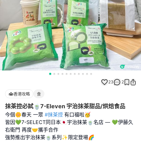
23
2
香港攻略
食
抹茶控必試🍵7-Eleven 宇治抹茶甜品/烘焙食品
今個🌼春天 一眾
#抹茶控
有口福啦🥳
皆因💚7-SELECT同日本🇯🇵宇治抹茶🍵名店 — 💚伊藤久
右衛門 再度🤝攜手合作
強勢推出宇治抹茶🍵系列✨限定登場🌈