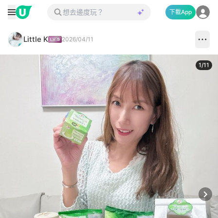
下載App
Little K
2026/04/11
1
/
11
Next