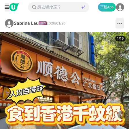
下載App
Sabrina Lau
2026/01/26
1
/
19
Next