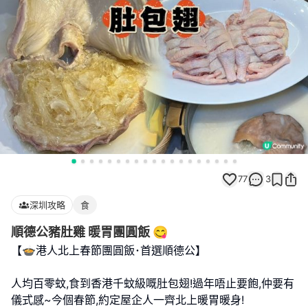
77
3
深圳攻略
食
順德公豬肚雞 暖胃團圓飯 😋
【🍲港人北上春節團圓飯･首選順德公】
人均百零蚊,食到香港千蚊級嘅肚包翅!過年唔止要飽,仲要有
儀式感~今個春節,約定屋企人一齊北上暖胃暖身!