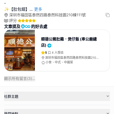
-
✨【肚包翅】
...
更多
深圳市福田區泰然四路泰然科技園210棟111號
評分
文章提及
的好去處
順德公豬肚雞．煲仔飯 (車公廟總
店)
5
4
人想去
深圳市福田區泰然四路泰然科技園210
棟111號
小食、中式、中國菜
顯示所有留言(
3
)...
社群主題
熱門地點