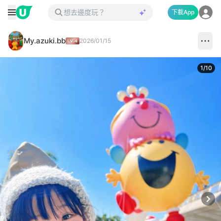
下載App
My.azuki.bb
2026/01/15
1
/
10
Next