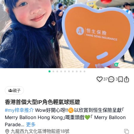
37
3
親子
香港首個大型IP角色輕氣球巡遊
#my梓幸推介
Wow好開心呀‼️🉑以欣賞到恒生保險呈獻｢
Merry Balloon Hong Kong｣嘅重頭戲💚｢ Merry Balloon
Parade
...
更多
九龍西九文化區博物館道18號