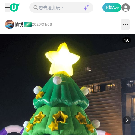
下載App
愉悅
2026/01/08
1
/
6
Next