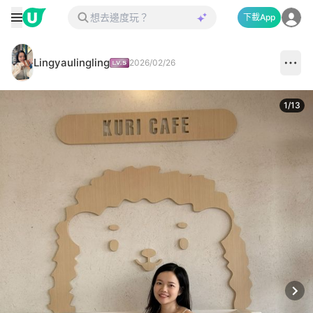
下載App
Lingyaulingling
2026/02/26
1
/
13
Next