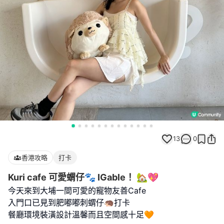
13
0
香港攻略
打卡
Kuri cafe 可愛蝟仔🐾 IGable！ 🏡💖
今天來到大埔一間可愛的寵物友善Cafe
入門口已見到肥嘟嘟刺蝟仔🦔打卡
餐廳環境裝潢設計溫馨而且空間感十足🧡