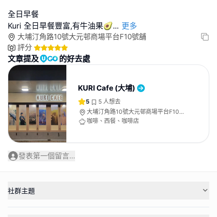
全日早餐
Kuri 全日旱餐豐富,有牛油果🥑
...
更多
大埔汀角路10號大元邨商場平台F10號舖
評分
文章提及
的好去處
KURI Cafe (大埔)
5
5
人想去
大埔汀角路10號大元邨商場平台F10號
舖
咖啡、西餐、咖啡店
發表第一個留言...
社群主題