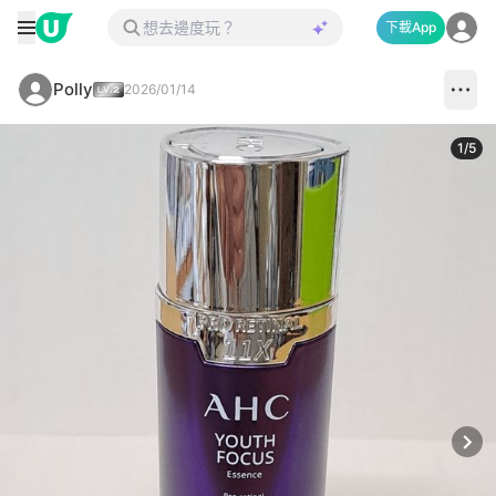
下載App
Polly
2026/01/14
1
/
5
Next