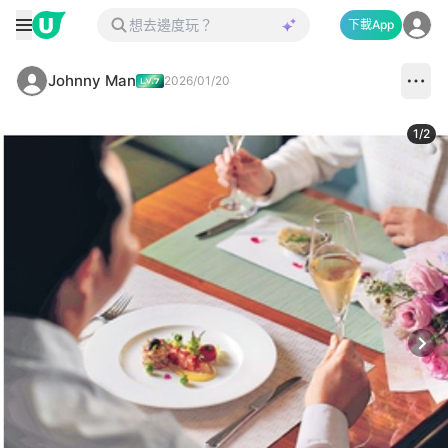
下載App
Johnny Man
2026/01/20
1
/
2
Next