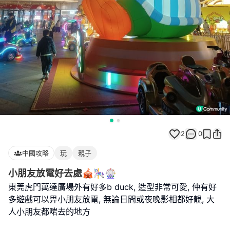
2
0
中國攻略
玩
親子
小朋友放電好去處🎪🎠🎡
東莞虎門萬達廣場外有好多b duck, 造型非常可愛, 仲有好
多遊戲可以畀小朋友放電, 無論日間或夜晚影相都好靚, 大
人小朋友都啱去的地方