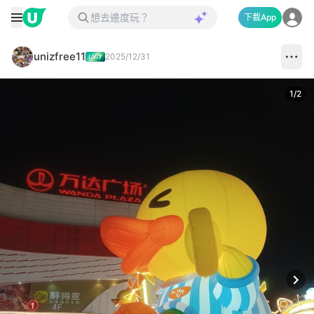
下載App
unizfree11
2025/12/31
1
/
2
Next