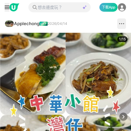
下載App
Applechong
2026/04/14
1
/
15
Next