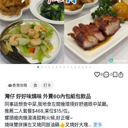
6
0
香港攻略
食
打卡
灣仔 好好味燒味 外賣60內包紙包飲品
同事話想食中菜,我地食左間幾環境好舒適既中菜廳｡
推薦二人套餐$468,茶位$15/位｡
螺頭瘦肉燉湯清甜夠火候,好正喔~
燒味雙拼揀左叉燒同鼓油鷄👍叉燒好大塊
...
更多