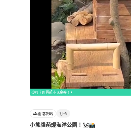
Loaded
:
77.92%
打卡即賞超市現金券！
香港攻略
打卡
小熊貓萌爆海洋公園！🐼📸