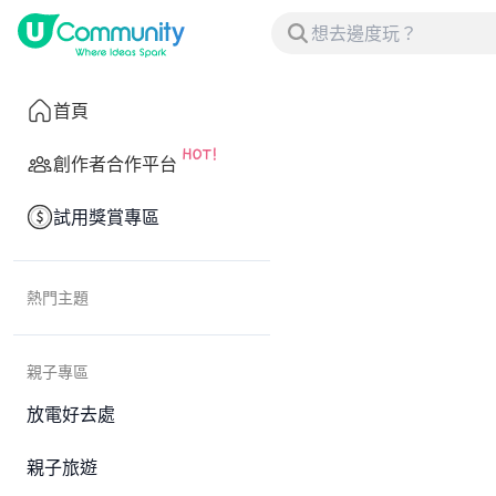
首頁
創作者合作平台
試用獎賞專區
熱門主題
親子專區
放電好去處
親子旅遊