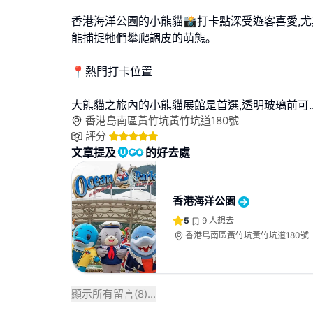
香港海洋公園的小熊貓📸打卡點深受遊客喜愛,尤
能捕捉牠們攀爬調皮的萌態｡​
📍熱門打卡位置
大熊貓之旅內的小熊貓展館是首選,透明玻璃前可
.
香港島南區黃竹坑黃竹坑道180號
評分
文章提及
的好去處
香港海洋公園
5
9
人想去
香港島南區黃竹坑黃竹坑道180號
顯示所有留言(
8
)...