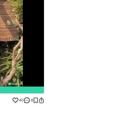
Unmute
40
8