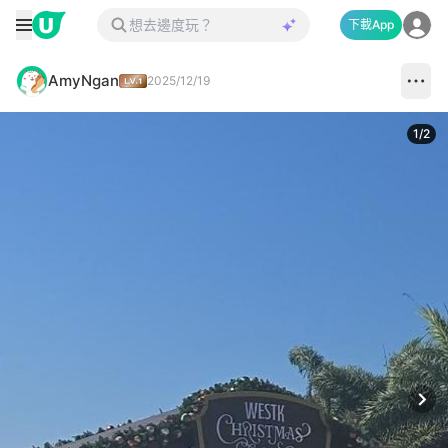
下載App
AmyNgan
2025/12/19
1
/
2
Next