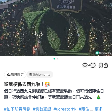
4
0
節日限定
聖誕Moments
聖誕梗係去西九啦！🎊
個日行過西九見到呢度已經有聖誕裝飾，但可惜個陣係日
頭，夜晚應該會仲好睇，等我聖誕節當日再來過先！🎄
#拍下珍貴時刻
#倒數聖誕
#ucreatorhk
#靚住
...
更多