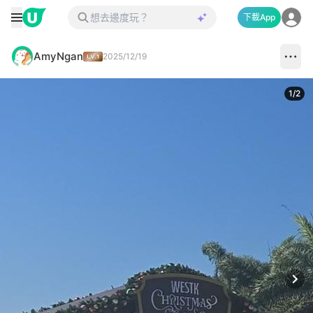
下載App
AmyNgan
2025/12/19
1
/
2
Next