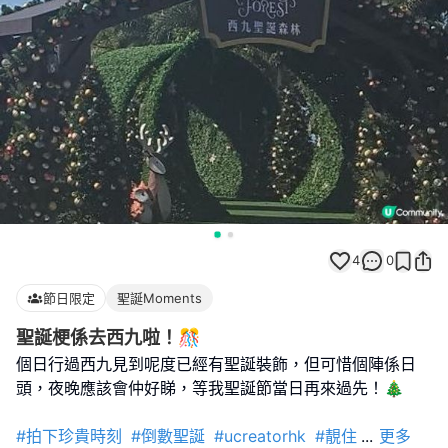
4
0
節日限定
聖誕Moments
聖誕梗係去西九啦！🎊
個日行過西九見到呢度已經有聖誕裝飾，但可惜個陣係日
頭，夜晚應該會仲好睇，等我聖誕節當日再來過先！🎄
#拍下珍貴時刻
#倒數聖誕
#ucreatorhk
#靚住
...
更多