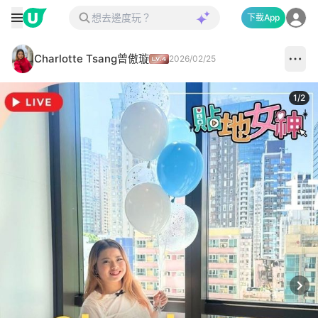
下載App
Charlotte Tsang曾傲璇
2026/02/25
1
/
2
Next