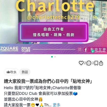
2
2
吹水
熱話
請大家投我一票成為你們心目中的「貼地女神」
Hello 我是17號的｢貼地女神｣Charlotte曾傲璇
只要登記DDU Club 會員就可以參加投票🗳️
並選出心目中的女神👸
請大家投我一票😬❤️🙏Th
...
更多