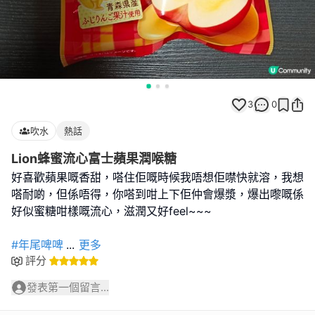
3
0
吹水
熱話
Lion蜂蜜流心富士蘋果潤喉糖
好喜歡蘋果嘅香甜，嗒住佢嘅時候我唔想佢噤快就溶，我想
嗒耐啲，但係唔得，你嗒到咁上下佢仲會爆漿，爆出嚟嘅係
好似蜜糖咁樣嘅流心，滋潤又好feel~~~
#年尾啤啤
...
更多
評分
發表第一個留言...