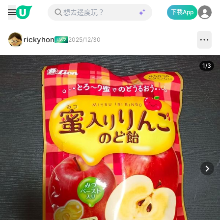
下載App
rickyhon
2025/12/30
1
/
3
Next