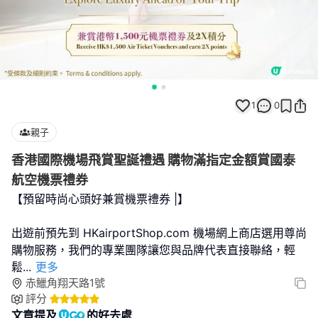
1
0
親子
香港國際機場飛賞聖誕禮遇 購物滿指定金額賞國泰
航空機票禮券
【預留時尚心頭好兼賞機票禮券 |】
出遊前預先到 HKairportShop.com 機場網上商店選用尊尚
購物服務，我們的專業團隊讓您與品牌代表直接聯絡，輕
鬆
...
更多
赤鱲角翔天路1號
評分
文章提及
的好去處