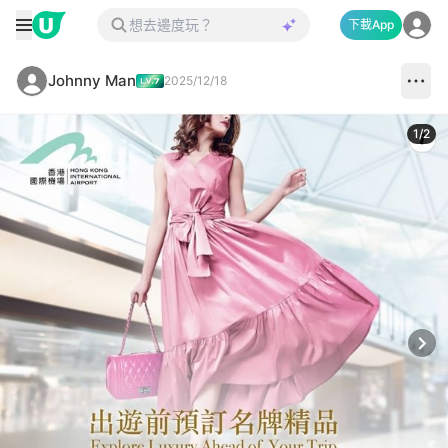
下載App
Johnny Man
2025/12/18
1
/
2
Next