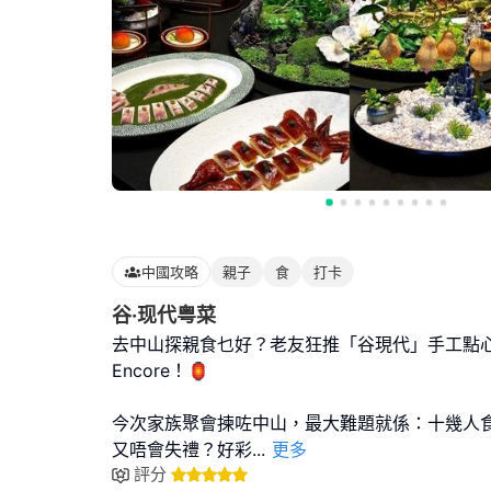
中國攻略
親子
食
打卡
谷·现代粤菜
去中山探親食乜好？老友狂推「谷現代」手工點
Encore！🏮
今次家族聚會揀咗中山，最大難題就係：十幾人
又唔會失禮？好彩
...
更多
評分