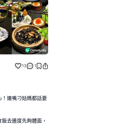
13
1
心！連嘴刁姑媽都話要
食飯去邊度先夠體面，