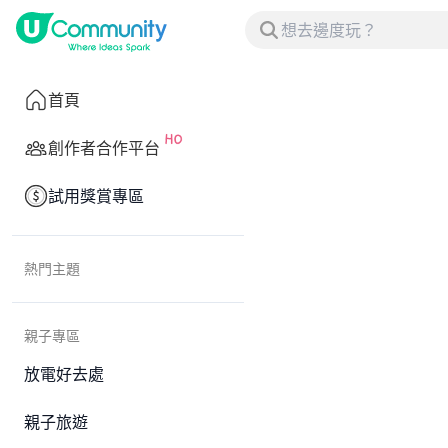
首頁
創作者合作平台
試用獎賞專區
熱門主題
親子專區
放電好去處
親子旅遊