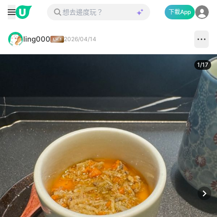
下載App
ling000
2026/04/14
1
/
17
Next