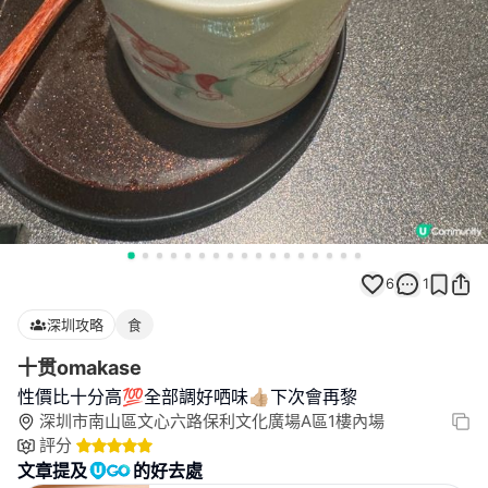
6
1
深圳攻略
食
十贯omakase
性價比十分高💯全部調好哂味👍🏼下次會再黎
深圳市南山區文心六路保利文化廣場A區1樓內場
評分
文章提及
的好去處