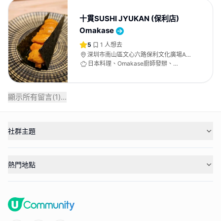
十貫SUSHI JYUKAN (保利店)
Omakase
5
1
人想去
深圳市南山區文心六路保利文化廣場A區
1樓內場
日本料理、Omakase廚師發辦、
Omakase
顯示所有留言(
1
)...
社群主題
熱門地點