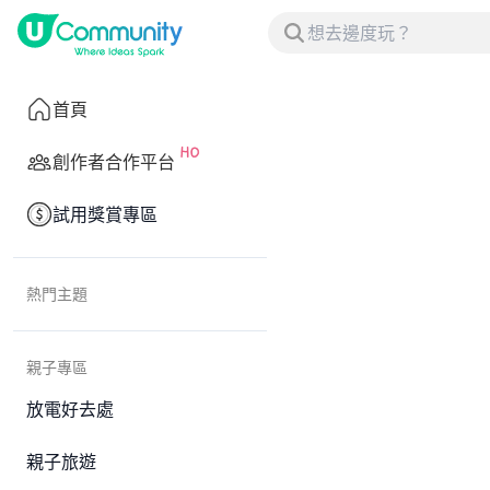
首頁
創作者合作平台
試用獎賞專區
熱門主題
親子專區
放電好去處
親子旅遊