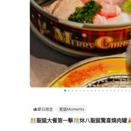
節日限定
聖誕Moments
🎊聖誕大餐第一擊🎊炑八聖誕驚喜燒肉罐