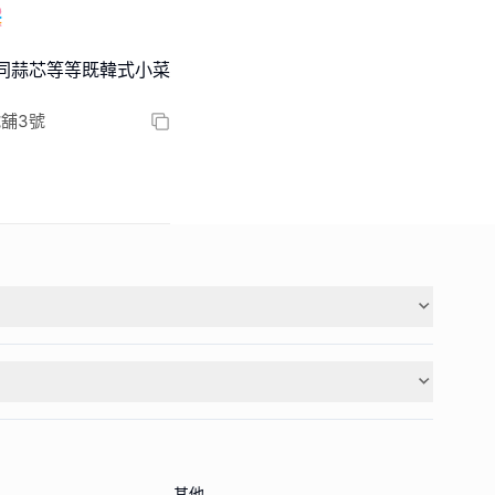

菜同蒜芯等等既韓式小菜
號舖3號
其他