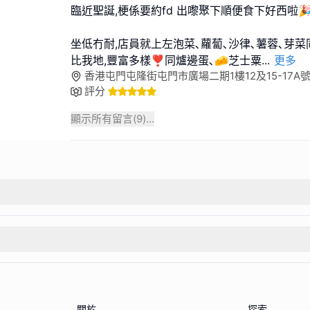
臨近聖誕,梗係要約fd 出嚟聚下順便食下好西啦
坐低冇耐,店員就上左泡菜､蘿蔔､沙律､薯蓉､芽
比我地,豐富多樣❣️同爐邊蛋､🧀芝士粟
...
更多
香港屯門屯隆街屯門市廣場二期1樓12及15-17A
評分
顯示所有留言(
9
)...
關於
探索