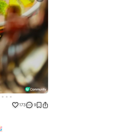
Next slide
173
9
