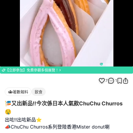
Loaded
:
Unmute
100.00%
【立即參加】免費參觀多個展覽！
7
1
著數報料
飲食
🎏又出新品‼️今次係日本人氣款ChuChu Churros
🤤
出咗‼️出咗新品⭐️
📣ChuChu Churros系列登陸香港Mister donut喇