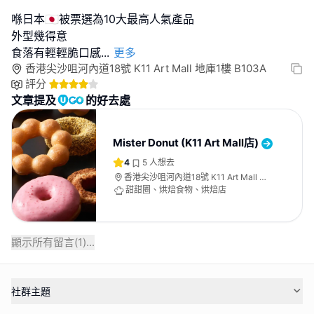
喺日本🇯🇵被票選為10大最高人氣產品
外型幾得意
食落有輕輕脆口感
...
更多
香港尖沙咀河內道18號 K11 Art Mall 地庫1樓 B103A
評分
文章提及
的好去處
Mister Donut (K11 Art Mall店)
4
5
人想去
香港尖沙咀河內道18號 K11 Art Mall 地
庫1樓 B103A
甜甜圈、烘焙食物、烘焙店
顯示所有留言(
1
)...
社群主題