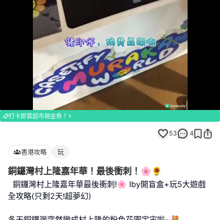
Loaded
:
Unmute
100.00%
打卡即賞超市現金券！
53
4
香港攻略
玩
銅鑼灣村上隆嘉年華！最後衝刺！🌸🌻
銅鑼灣村上隆嘉年華最後衝刺!🌸 Iby開盲盒+玩5大遊戲
全攻略(只剩2天!超夢幻)
冬天銅鑼灣突然變成村上隆的粉色花園宇宙啦~💐