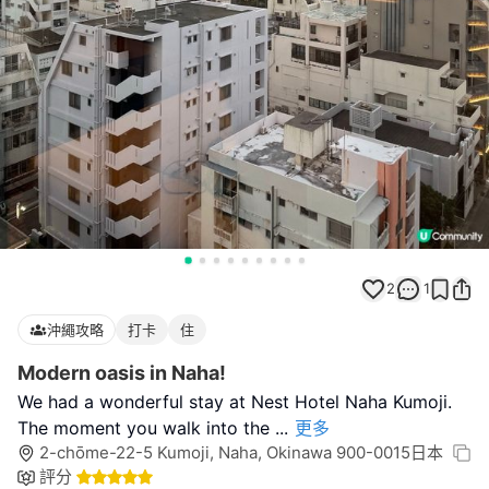
2
1
沖繩攻略
打卡
住
Modern oasis in Naha!
We had a wonderful stay at Nest Hotel Naha Kumoji.
The moment you walk into the
...
更多
2-chōme-22-5 Kumoji, Naha, Okinawa 900-0015日本
評分