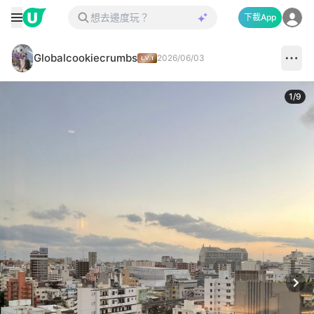
下載App
Globalcookiecrumbs
2026/06/03
1
/
9
Next