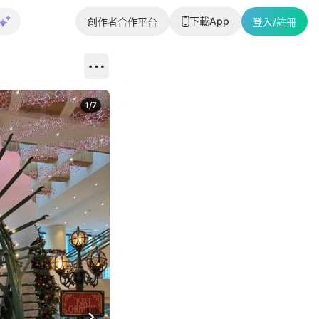
下載App
創作者合作平台
登入/註冊
1
/
7