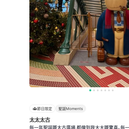
節日限定
聖誕Moments
太太太古
每一年聖誕嘅太古廣場,都俾到我大大嘅驚喜｡每