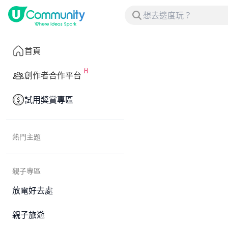
首頁
創作者合作平台
試用獎賞專區
熱門主題
親子專區
放電好去處
親子旅遊