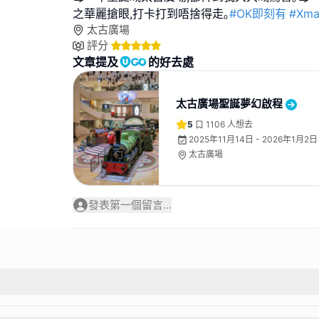
之華麗搶眼,打卡打到唔捨得走｡
#OK即刻有
#Xma
太古廣場
評分
文章提及
的好去處
太古廣場聖誕夢幻啟程
5
1106
人想去
2025年11月14日 - 2026年1月2日
太古廣場
發表第一個留言...