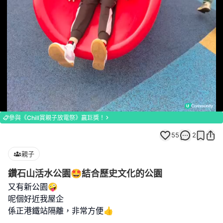
Loaded
:
Unmute
100.00%
參與《Chill賞親子放電祭》贏巨獎！
55
2
親子
鑽石山活水公園🤩結合歷史文化的公園
又有新公園🤪
呢個好近我屋企
係正港鐵站隔離，非常方便👍