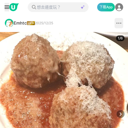
下載App
Emhtc
2025/12/25
1
/
6
Next