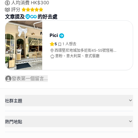
人均消費
HK$
300
評分
文章提及
的好去處
Pici
5
1
人想去
西環堅尼地城加多近街45-55號恆裕大
廈地舖
意粉、意大利菜、意式餐廳
發表第一個留言...
社群主題
熱門地點