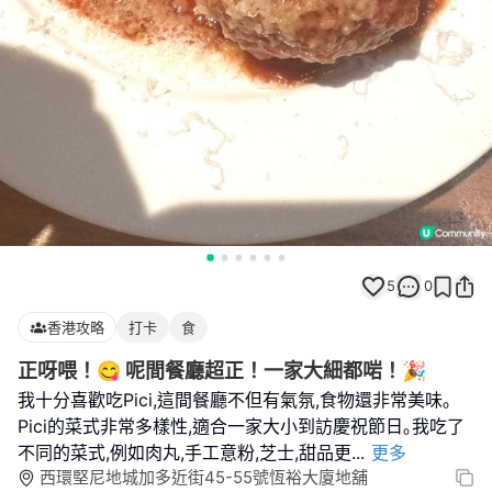
5
0
香港攻略
打卡
食
正呀喂！😋 呢間餐廳超正！一家大細都啱！🎉
我十分喜歡吃Pici,這間餐廳不但有氣氛,食物還非常美味｡
Pici的菜式非常多樣性,適合一家大小到訪慶祝節日｡我吃了
不同的菜式,例如肉丸,手工意粉,芝士,甜品更
...
更多
西環堅尼地城加多近街45-55號恆裕大廈地舖