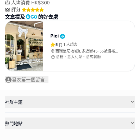
人均消費
HK$
300
評分
文章提及
的好去處
Pici
5
1
人想去
西環堅尼地城加多近街45-55號恆裕大
廈地舖
意粉、意大利菜、意式餐廳
發表第一個留言...
社群主題
熱門地點