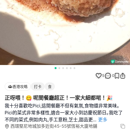
5
0
香港攻略
打卡
食
正呀喂！😋 呢間餐廳超正！一家大細都啱！🎉
我十分喜歡吃Pici,這間餐廳不但有氣氛,食物還非常美味｡
Pici的菜式非常多樣性,適合一家大小到訪慶祝節日｡我吃了
不同的菜式,例如肉丸,手工意粉,芝士,甜品更
...
更多
西環堅尼地城加多近街45-55號恆裕大廈地舖