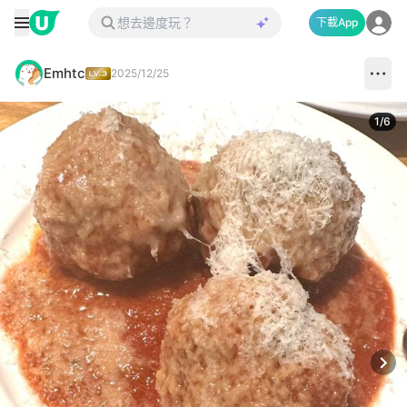
下載App
Emhtc
2025/12/25
1
/
6
Next