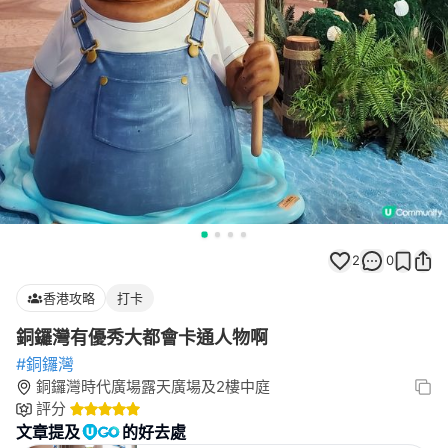
2
0
香港攻略
打卡
銅鑼灣有優秀大都會卡通人物啊
#銅鑼灣
銅鑼灣時代廣場露天廣場及2樓中庭
評分
文章提及
的好去處