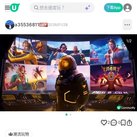
下載App
a35536811
2026/01/28
1
/
2
Next
2
0
潮流玩物